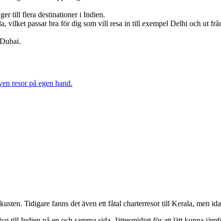
r till flera destinationer i Indien.
 vilket passar bra för dig som vill resa in till exempel Delhi och ut frå
 Dubai.
även resor på egen hand.
usten. Tidigare fanns det även ett fåtal charterresor till Kerala, men ida
yg till Indien på en och samma sida. Jättesmidigt för att lätt kunna jämf