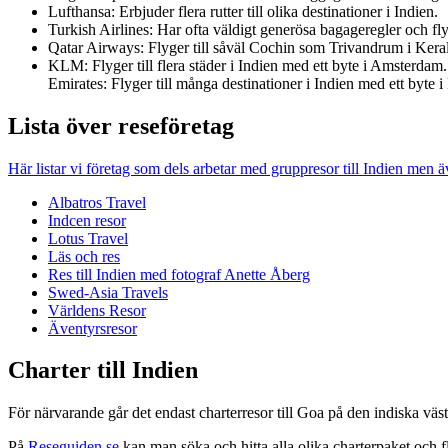
Lufthansa: Erbjuder flera rutter till olika destinationer i Indien.
Turkish Airlines: Har ofta väldigt generösa bagageregler och flyge
Qatar Airways: Flyger till såväl Cochin som Trivandrum i Kerala,
KLM: Flyger till flera städer i Indien med ett byte i Amsterdam.
Emirates: Flyger till många destinationer i Indien med ett byte i
Lista över reseföretag
Här listar vi företag som dels arbetar med gruppresor till Indien men 
Albatros Travel
Indcen resor
Lotus Travel
Läs och res
Res till Indien med fotograf Anette Åberg
Swed-Asia Travels
Världens Resor
Äventyrsresor
Charter till Indien
För närvarande går det endast charterresor till Goa på den indiska västk
På
Reseguiden.se
kan man söka och hitta alla olika charterpaket och fl