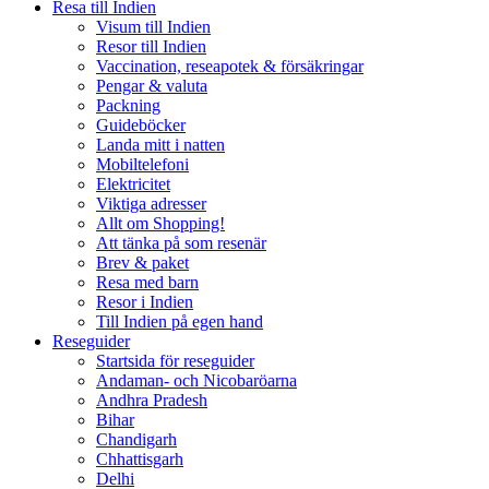
Resa till Indien
Visum till Indien
Resor till Indien
Vaccination, reseapotek & försäkringar
Pengar & valuta
Packning
Guideböcker
Landa mitt i natten
Mobiltelefoni
Elektricitet
Viktiga adresser
Allt om Shopping!
Att tänka på som resenär
Brev & paket
Resa med barn
Resor i Indien
Till Indien på egen hand
Reseguider
Startsida för reseguider
Andaman- och Nicobaröarna
Andhra Pradesh
Bihar
Chandigarh
Chhattisgarh
Delhi