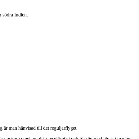
n södra Indien.
g är man hänvisad till det reguljärflyget.
öra priserna mellan olika reseföretag och för dig med lite is i magen