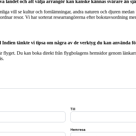
uppleva landet och att välja arrangör kan kanske kännas svårare än sj
mliga vill se kultur och fornlämningar, andra naturen och djuren medan v
rdnar resor. Vi har sorterat researrangörerna efter bokstavsordning men 
ll Indien tänkte vi tipsa om några av de verktyg du kan använda för
 är flyget. Du kan boka direkt från flygbolagens hemsidor genom länkarn
is.