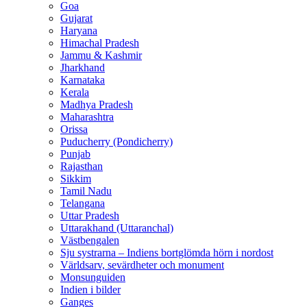
Goa
Gujarat
Haryana
Himachal Pradesh
Jammu & Kashmir
Jharkhand
Karnataka
Kerala
Madhya Pradesh
Maharashtra
Orissa
Puducherry (Pondicherry)
Punjab
Rajasthan
Sikkim
Tamil Nadu
Telangana
Uttar Pradesh
Uttarakhand (Uttaranchal)
Västbengalen
Sju systrarna – Indiens bortglömda hörn i nordost
Världsarv, sevärdheter och monument
Monsunguiden
Indien i bilder
Ganges