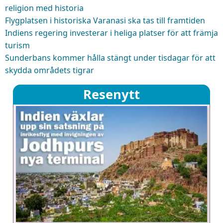
religion med historia
Flygplatsen i historiska Varanasi ska tas till framtiden
Indiens regering investerar i heliga platser för att främja
turism
Sunderbans kommer hålla stängt under tisdagar för att
skydda områdets tigrar
Resenytt