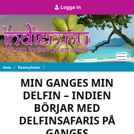
Hoppa
User
Logga in
till
account
huvudinnehåll
menu
Hem
Resenyheter
MIN GANGES MIN
DELFIN – INDIEN
BÖRJAR MED
DELFINSAFARIS PÅ
GANGES