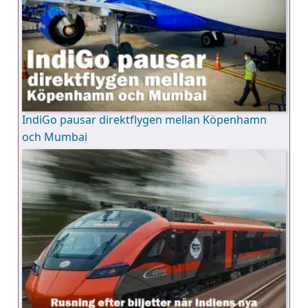
IndiGo pausar direktflygen mellan Köpenhamn
och Mumbai