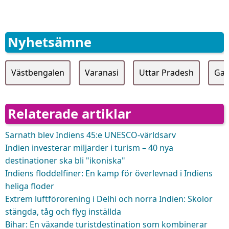
Nyhetsämne
Västbengalen
Varanasi
Uttar Pradesh
Gan
Relaterade artiklar
Sarnath blev Indiens 45:e UNESCO-världsarv
Indien investerar miljarder i turism – 40 nya
destinationer ska bli "ikoniska"
Indiens floddelfiner: En kamp för överlevnad i Indiens
heliga floder
Extrem luftförorening i Delhi och norra Indien: Skolor
stängda, tåg och flyg inställda
Bihar: En växande turistdestination som kombinerar