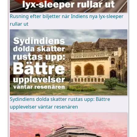
Rusning efter biljetter när Indiens nya lyx-sleeper
rullar ut
Sydindiens dolda skatter rustas upp: Bättre
upplevelser väntar resenären