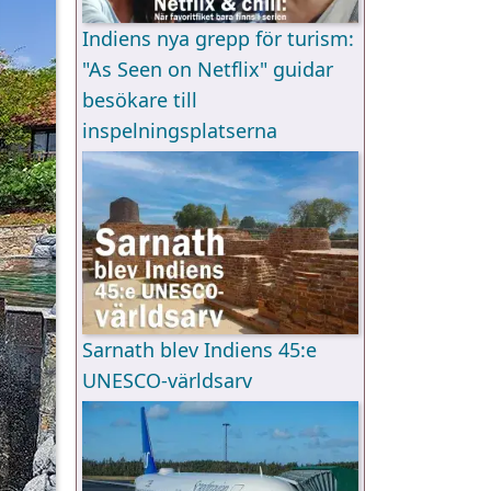
Indiens nya grepp för turism:
"As Seen on Netflix" guidar
besökare till
inspelningsplatserna
Sarnath blev Indiens 45:e
UNESCO-världsarv