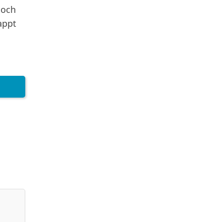
 och
appt