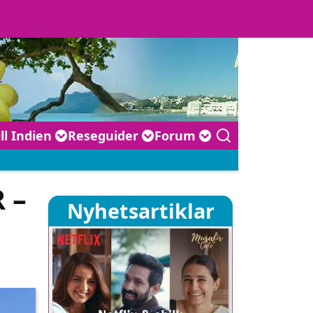
ill Indien
Reseguider
Forum
 –
Nyhetsartiklar