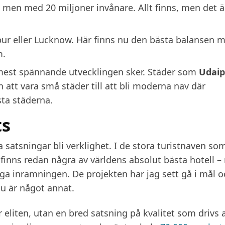
en med 20 miljoner invånare. Allt finns, men det ä
ur eller Lucknow. Här finns nu den bästa balansen m
m.
mest spännande utvecklingen sker. Städer som
Udaip
ån att vara små städer till att bli moderna nav där
sta städerna.
ts
 satsningar bli verklighet. I de stora turistnaven so
finns redan några av världens absolut bästa hotell 
ga inramningen. De projekten har jag sett gå i mål o
nu är något annat.
ör eliten, utan en bred satsning på kvalitet som drivs 