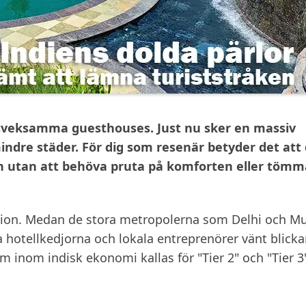
r tveksamma guesthouses. Just nu sker en massiv
indre städer. För dig som resenär betyder det att
en utan att behöva pruta på komforten eller tömm
ution. Medan de stora metropolerna som Delhi och 
ra hotellkedjorna och lokala entreprenörer vänt blick
m inom indisk ekonomi kallas för "Tier 2" och "Tier 3