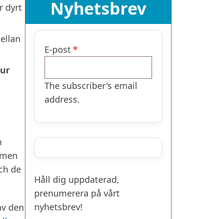
Nyhetsbrev
r dyrt
ellan
E-post
ur
The subscriber's email
address.
m
– men
ch de
Håll dig uppdaterad,
prenumerera på vårt
nyhetsbrev!
av den