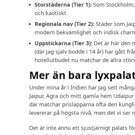
Storstäderna (Tier 1):
Som Stockholm, m
och kaotiskt.
Regionala nav (Tier 2):
Städer som Jaip
modern bekvämlighet och indisk char
Uppstickarna (Tier 3):
Det är här den 
(där jag själv bodde i 14 år) har gått fr
hotellutbudet nu matchar de allra stör
Mer än bara lyxpala
Under mina år i Indien har jag sett många
Jaipur, Agra och mitt gamla hem Udaipur 
där matchar prislapparna ofta den kungli
levererar på högsta nivå, men det vi ser 
Det är inte ännu ett sjustjärnigt palats f