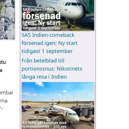
SAS Indien-comeback
försenad igen: Ny start
tidigast 1 september
Från betelblad till
 du
portionssnus: Nikotinets
a
långa resa i Indien
Mumbai
arna
"-