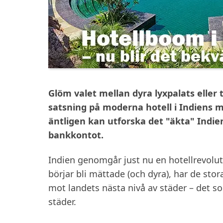
Glöm valet mellan dyra lyxpalats elle
satsning på moderna hotell i Indiens m
äntligen kan utforska det "äkta" Indi
bankkontot.
Indien genomgår just nu en hotellrevol
börjar bli mättade (och dyra), har de sto
mot landets nästa nivå av städer – det so
städer.