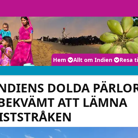
Huvudmeny
Hem
Allt om Indien
Resa t
NDIENS DOLDA PÄRLOR
 BEKVÄMT ATT LÄMNA
ISTSTRÅKEN