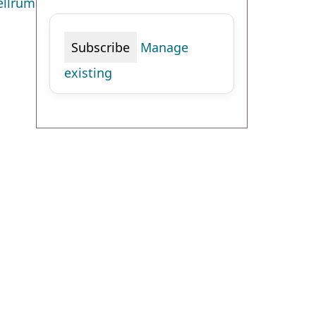
ellrum
Manage
existing