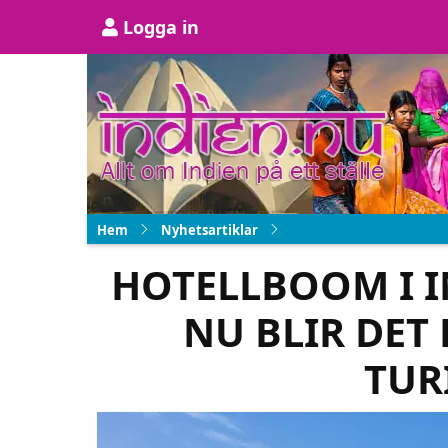
Hoppa
User
Logga in
till
account
huvudinnehåll
menu
Hem
Nyhetsartiklar
HOTELLBOOM I I
NU BLIR DET
TUR