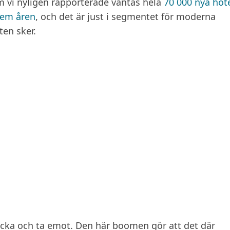
m vi nyligen rapporterade väntas hela
70 000 nya hot
fem åren
, och det är just i segmentet för moderna
ten sker.
tacka och ta emot. Den här boomen gör att det där