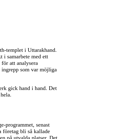
th-templet i Uttarakhand.
kt i samarbete med ett
för att analysera
a ingrepp som var möjliga
verk gick hand i hand. Det
 hela.
tage-programmet, senast
företag bli så kallade
 på utvalda platser. Det