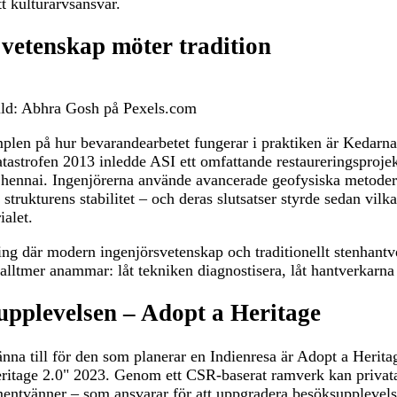
tt kulturarvsansvar.
vetenskap möter tradition
ild: Abhra Gosh på Pexels.com
plen på hur bevarandearbetet fungerar i praktiken är Kedarna
tastrofen 2013 inledde ASI ett omfattande restaureringsproje
Chennai. Ingenjörerna använde avancerade geofysiska metoder 
rukturens stabilitet – och deras slutsatser styrde sedan vilk
ialet.
ring där modern ingenjörsvetenskap och traditionellt stenhant
 alltmer anammar: låt tekniken diagnostisera, låt hantverkarna
 upplevelsen – Adopt a Heritage
 känna till för den som planerar en Indienresa är Adopt a Heri
itage 2.0" 2023. Genom ett CSR-baserat ramverk kan privata 
vänner – som ansvarar för att uppgradera besöksupplevelsen