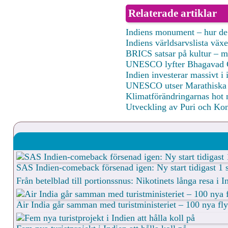
Relaterade artiklar
Indiens monument – hur de 
Indiens världsarvslista växe
BRICS satsar på kultur – m
UNESCO lyfter Bhagavad Git
Indien investerar massivt i i
UNESCO utser Marathiska for
Klimatförändringarnas hot m
Utveckling av Puri och Kon
SAS Indien-comeback försenad igen: Ny start tidigast 1
Från betelblad till portionssnus: Nikotinets långa resa i I
Air India går samman med turistministeriet – 100 nya fly