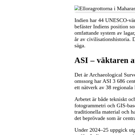
Indien har 44 UNESCO-världs
befäster Indiens position s
omfattande system av lagar
år av civilisationshistoria.
säga.
ASI – väktaren 
Det är Archaeological Surve
omssorg har ASI 3 686 cent
ett nätverk av 38 regionala
Arbetet är både tekniskt o
fotogrammetri och GIS-base
traditionella material och 
det beprövade som är centra
Under 2024–25 uppgick utgi