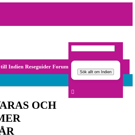
Search
till Indien
Reseguider
Forum
Sök allt om Indien
VARAS OCH
 MER
ÅR