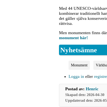
Med 44 UNESCO-världsarv –
kombinerar traditionellt ha
det gäller själva konserver
rättvisa.
Men monumenten finns där.
monument här!
Nyhetsämne
Monument
Världs
Logga in
eller
registr
Postad av:
Henric
Skapad den: 2026-04-30
Uppdaterad den: 2026-05