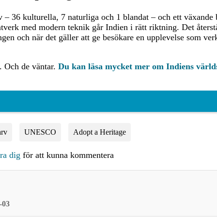
 36 kulturella, 7 naturliga och 1 blandat – och ett växand
ntverk med modern teknik går Indien i rätt riktning. Det åters
ingen och när det gäller att ge besökare en upplevelse som ver
 Och de väntar.
Du kan läsa mycket mer om Indiens världs
arv
UNESCO
Adopt a Heritage
era dig
för att kunna kommentera
-03