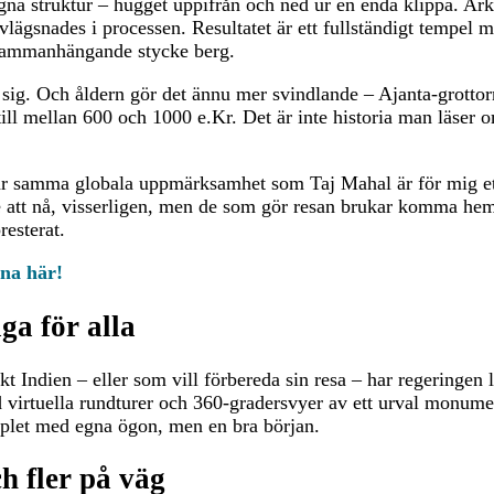
gna struktur – hugget uppifrån och ned ur en enda klippa. Ark
lägsnades i processen. Resultatet är ett fullständigt tempel me
a sammanhängande stycke berg.
a sig. Och åldern gör det ännu mer svindlande – Ajanta-grottor
 till mellan 600 och 1000 e.Kr. Det är inte historia man läser 
 får samma globala uppmärksamhet som Taj Mahal är för mig et
re att nå, visserligen, men de som gör resan brukar komma he
resterat.
na här!
iga för alla
 Indien – eller som vill förbereda sin resa – har regeringen l
 virtuella rundturer och 360-gradersvyer av ett urval monumen
emplet med egna ögon, men en bra början.
h fler på väg