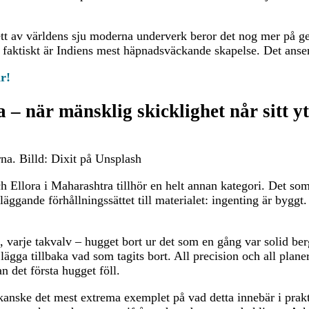
tt av världens sju moderna underverk beror det nog mer på ge
et faktiskt är Indiens mest häpnadsväckande skapelse. Det anser
r!
 – när mänsklig skicklighet når sitt yt
rna. Billd: Dixit på Unsplash
 Ellora i Maharashtra tillhör en helt annan kategori. Det som 
läggande förhållningssättet till materialet: ingenting är byggt. 
d, varje takvalv – hugget bort ur det som en gång var solid ber
 lägga tillbaka vad som tagits bort. All precision och all plane
 det första hugget föll.
 kanske det mest extrema exemplet på vad detta innebär i prak