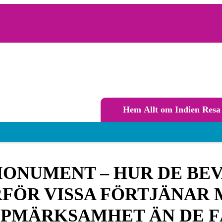
Hem
Allt om Indien
Resa 
Huvudmeny
MONUMENT – HUR DE BE
FÖR VISSA FÖRTJÄNAR
PPMÄRKSAMHET ÄN DE F