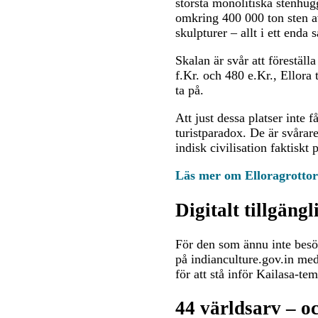
största monolitiska stenhug
omkring 400 000 ton sten av
skulpturer – allt i ett end
Skalan är svår att föreställ
f.Kr. och 480 e.Kr., Ellora
ta på.
Att just dessa platser inte
turistparadox. De är svåra
indisk civilisation faktiskt p
Läs mer om Elloragrottor
Digitalt tillgängl
För den som ännu inte besökt
på indianculture.gov.in med
för att stå inför Kailasa-t
44 världsarv – oc