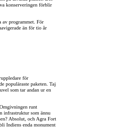
lva konserveringen förblir
ta av programmet. För
avigerade än för tio år
ruppledare för
 de populäraste paketen. Taj
juvel som tar andan ur en
. Omgivningen runt
en infrastruktur som ännu
ndien? Absolut, och Agra Fort
l bli Indiens enda monument