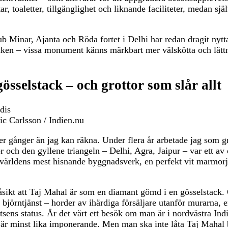
r, toaletter, tillgänglighet och liknande faciliteter, medan sjä
b Minar, Ajanta och Röda fortet i Delhi har redan dragit nyt
iken – vissa monument känns märkbart mer välskötta och lättn
össelstack – och grottor som slår allt
ic Carlsson / Indien.nu
er gånger än jag kan räkna. Under flera år arbetade jag som g
r och den gyllene triangeln – Delhi, Agra, Jaipur – var ett av
v världens mest hisnande byggnadsverk, en perfekt vit marmor
åsikt att Taj Mahal är som en diamant gömd i en gösselstack
jörntjänst – horder av ihärdiga försäljare utanför murarna, 
platsens status. Är det värt ett besök om man är i nordvästra I
rt är minst lika imponerande. Men man ska inte låta Taj Maha