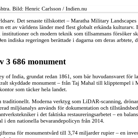
arv. Det senaste tillskottet – Maratha Military Landscapes – 
om ett av världens länder med flest globalt erkända kulturarv. 
, institutioner och modern teknik som tillsammans försöker s
 Den indiska regeringen berättade i dagarna om deras arbtete, d
av 3 686 monument
y of India, grundat redan 1861, som bär huvudansvaret för la
ralt skyddade monument – från Taj Mahal till klipptempel i M
 kontor som täcker hela landet.
ch traditionellt. Moderna verktyg som LiDAR-scanning, drönar
rad miljöanalys används för dokumentation och tillståndsbe
hantverkstekniker i det faktiska restaureringsarbetet – en bala
l i den nationella bevarandepolicyn från 2014.
fterna för monumentvård till 3,74 miljarder rupier – en inve