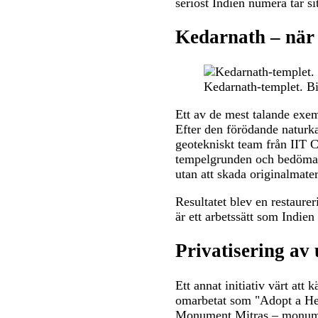
seriöst Indien numera tar si
Kedarnath – när 
Kedarnath-templet. B
Ett av de mest talande exem
Efter den förödande naturka
geotekniskt team från IIT 
tempelgrunden och bedöma st
utan att skada originalmater
Resultatet blev en restaure
är ett arbetssätt som Indien
Privatisering av
Ett annat initiativ värt att
omarbetat som "Adopt a Her
Monument Mitras – monument