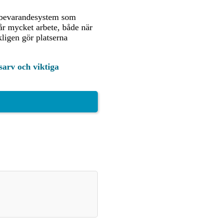
e bevarandesystem som
tår mycket arbete, både när
kligen gör platserna
arv och viktiga