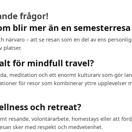
nde frågor!
som blir mer än en semesterresa
h närvaro – att se resan som en del av ens personlig
 platser.
alt för mindfull travel?
eda, meditation och ett enormt kulturarv som gör la
nationer för resor som kombinerar yttre upplevelser 
ellness och retreat?
mt resande, volontärarbete, homestays eller att för
tt resan sker med respekt och medvetenhet.