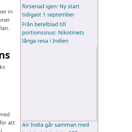
försenad igen: Ny start
r in
tidigast 1 september
oner
Från betelblad till
lan.
portionssnus: Nikotinets
långa resa i Indien
ns
öks
 med
för att
Air India går samman med
i