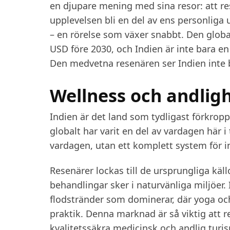
en djupare mening med sina resor: att re
upplevelsen bli en del av ens personliga
– en rörelse som växer snabbt. Den glob
USD före 2030, och Indien är inte bara en
Den medvetna resenären ser Indien inte b
Wellness och andlig
Indien är det land som tydligast förkropp
globalt har varit en del av vardagen här i 
vardagen, utan ett komplett system för i
Resenärer lockas till de ursprungliga käl
behandlingar sker i naturvänliga miljöer. 
flodstränder som dominerar, där yoga oc
praktik. Denna marknad är så viktig att r
kvalitetssäkra medicinsk och andlig turi