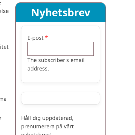
e
Nyhetsbrev
else
E-post
itet
The subscriber's email
address.
mma
Håll dig uppdaterad,
s
prenumerera på vårt
nyhetsbrev!