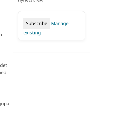
Manage
existing
a
ndet
med
djupa