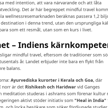
sa med intention, att vara närvarande och att låta
 utveckling. Det är här begreppet
mindful travel
komme
ala wellnessresemarknaden beräknas passera 1,2 bilj
 destination i denna trend, utan den ursprungliga käl
ara som ett resmål, utan som en kurs i livet.
het – Indiens kärnkompete
sligar mindful travel, eftersom de traditioner som s
tusentals år. Landet erbjuder inte bara en flykt från
nre balans.
lorna:
Ayurvediska kurorter i Kerala och Goa,
där
I norr är det
Rishikesh och Haridwar
vid Ganges
h meditation studeras i ashrams som förenar kultur
egeringen aktivt stöder initiativ som
"Heal in India"
sm, och locka besökare som söker fördjupade studier 