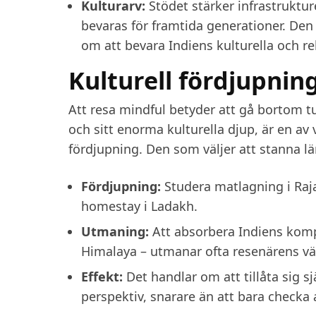
Kulturarv:
Stödet stärker infrastruktur
bevaras för framtida generationer. Den 
om att bevara Indiens kulturella och rel
Kulturell fördjupnin
Att resa mindful betyder att gå bortom tu
och sitt enorma kulturella djup, är en av
fördjupning. Den som väljer att stanna l
Fördjupning:
Studera matlagning i Rajast
homestay i Ladakh.
Utmaning:
Att absorbera Indiens komple
Himalaya – utmanar ofta resenärens vär
Effekt:
Det handlar om att tillåta sig sj
perspektiv, snarare än att bara check