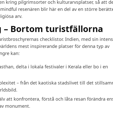
en kring pilgrimsorter och kulturarvsplatser, så att d
mindful resenären blir här en del av en större berätt
igiösa arv.
g – Bortom turistfällorna
ristbroschyrernas checklistor. Indien, med sin intens
 världens mest inspirerande platser för denna typ av
ängre kan:
han, delta i lokala festivaler i Kerala eller bo i en
xitet – från det kaotiska stadslivet till det stillsa
ldsbild.
älv att konfrontera, förstå och låta resan förändra en
a av monument.