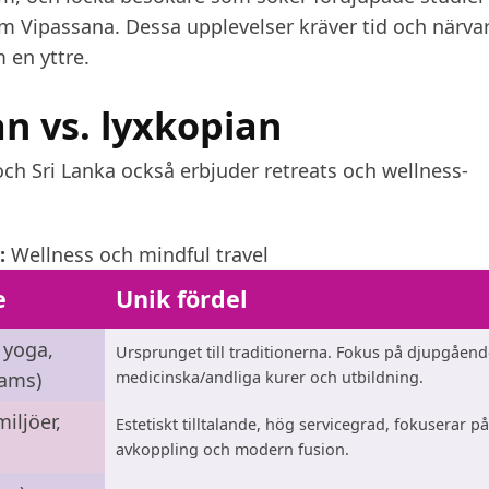
som Vipassana. Dessa upplevelser kräver tid och närva
m en yttre.
an vs. lyxkopian
ch Sri Lanka också erbjuder retreats och wellness-
:
Wellness och mindful travel
e
Unik fördel
 yoga,
Ursprunget till traditionerna. Fokus på djupgåend
rams)
medicinska/andliga kurer och utbildning.
iljöer,
Estetiskt tilltalande, hög servicegrad, fokuserar på
avkoppling och modern fusion.