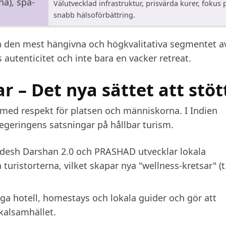
na), spa-
Välutvecklad infrastruktur, prisvärda kurer, fokus 
snabb hälsoförbättring.
era den mest hängivna och högkvalitativa segmentet a
autenticitet och inte bara en vacker retreat.
r – Det nya sättet att stöt
 med respekt för platsen och människorna. I Indien
geringens satsningar på hållbar turism.
desh Darshan 2.0
och
PRASHAD
utvecklar lokala
turistorterna, vilket skapar nya "wellness-kretsar" (t
a hotell, homestays och lokala guider och gör att
kalsamhället.