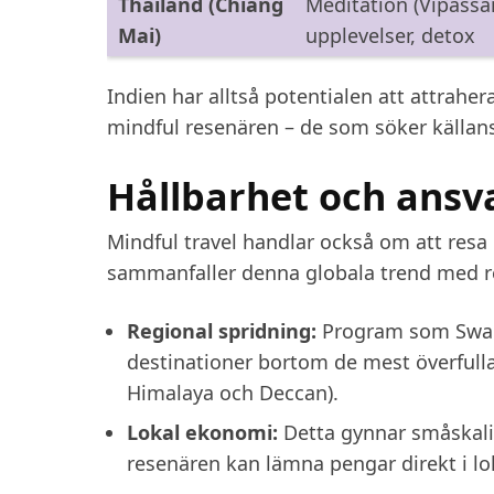
Thailand (Chiang
Meditation (Vipassa
Mai)
upplevelser, detox
Indien har alltså potentialen att attrah
mindful resenären – de som söker källans 
Hållbarhet och ansva
Mindful travel handlar också om att resa
sammanfaller denna globala trend med re
Regional spridning:
Program som
Swa
destinationer bortom de mest överfulla 
Himalaya och Deccan).
Lokal ekonomi:
Detta gynnar småskalig
resenären kan lämna pengar direkt i lo