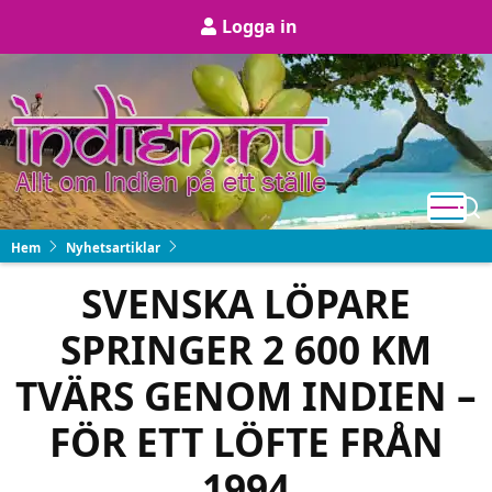
Hoppa
User
Logga in
till
account
huvudinnehåll
menu
Hem
Nyhetsartiklar
SVENSKA LÖPARE
SPRINGER 2 600 KM
TVÄRS GENOM INDIEN –
FÖR ETT LÖFTE FRÅN
1994