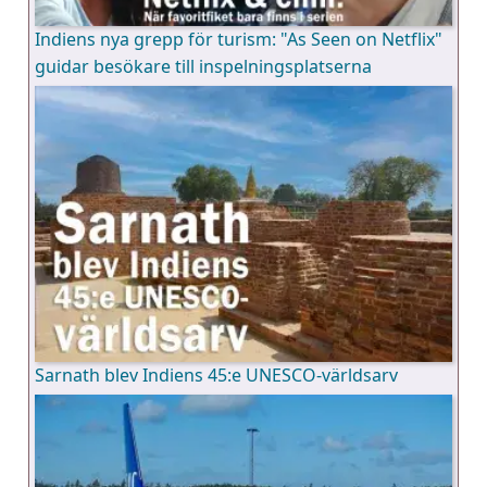
Indiens nya grepp för turism: "As Seen on Netflix"
guidar besökare till inspelningsplatserna
Sarnath blev Indiens 45:e UNESCO-världsarv