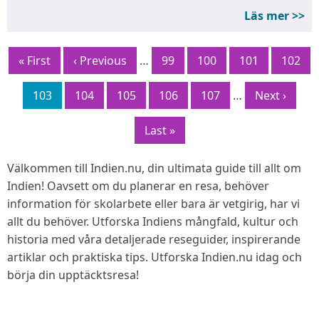
Läs mer >>
Paginering
Första
« First
Föregående
‹ Previous
…
Sida
99
Sida
100
Sida
101
Sida
102
sidan
sida
Sida
103
Sida
104
Sida
105
Sida
106
Sida
107
…
Nästa
Next ›
sida
Sista
Last »
sidan
Välkommen till Indien.nu, din ultimata guide till allt om
Indien! Oavsett om du planerar en resa, behöver
information för skolarbete eller bara är vetgirig, har vi
allt du behöver. Utforska Indiens mångfald, kultur och
historia med våra detaljerade reseguider, inspirerande
artiklar och praktiska tips. Utforska Indien.nu idag och
börja din upptäcktsresa!