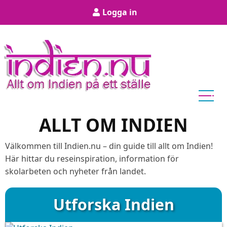
Hoppa
User
Logga in
till
account
huvudinnehåll
menu
ALLT OM INDIEN
Välkommen till Indien.nu – din guide till allt om Indien!
Här hittar du reseinspiration, information för
skolarbeten och nyheter från landet.
Utforska Indien