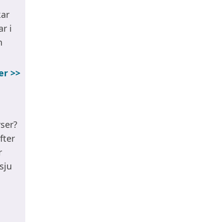
kar
r i
n
er >>
ser?
fter
r
sju