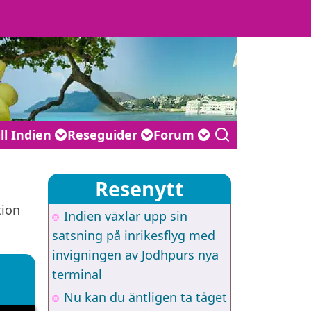
ill Indien
Reseguider
Forum
Resenytt
tion
Indien växlar upp sin
satsning på inrikesflyg med
invigningen av Jodhpurs nya
terminal
Nu kan du äntligen ta tåget