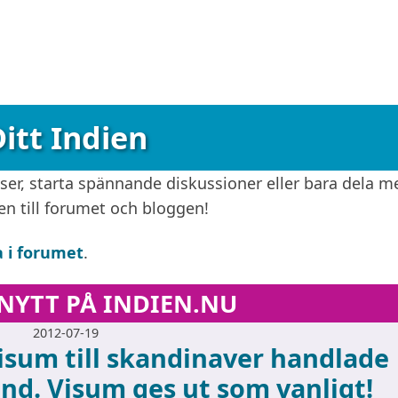
itt Indien
er, starta spännande diskussioner eller bara dela m
en till forumet och bloggen!
a i forumet
.
NYTT PÅ INDIEN.NU
2012-07-19
sum till skandinaver handlade
ånd. Visum ges ut som vanligt!