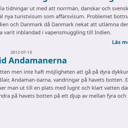
lla tidningar ut med att norrmän, danskar och svens
väl nya turistvisum som affärsvisum. Problemet bottna
ndien och Danmark då Danmark nekat att utlämna de
 varit inblandad i vapensmuggling till Indien.
Läs m
2012-07-13
vid Andamanerna
tten men inte haft möjligheten att gå på dyra dykkur
Blair, Andaman-öarna, vandringar på havets botten. E
 man ut till en plats med lugnt och klart vatten dä
ra på havets botten på ett djup av mellan fyra och 