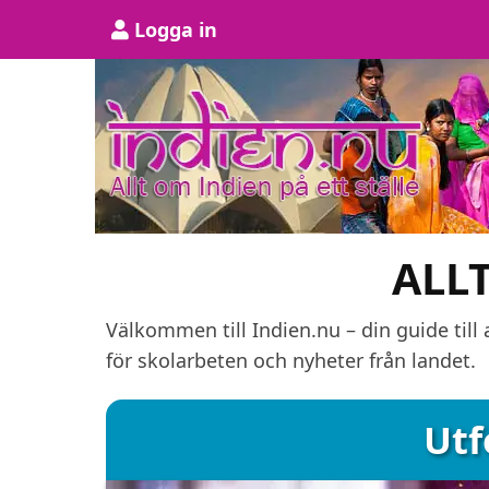
Hoppa
User
Logga in
till
account
huvudinnehåll
menu
ALL
Välkommen till Indien.nu – din guide till 
för skolarbeten och nyheter från landet.
Utf