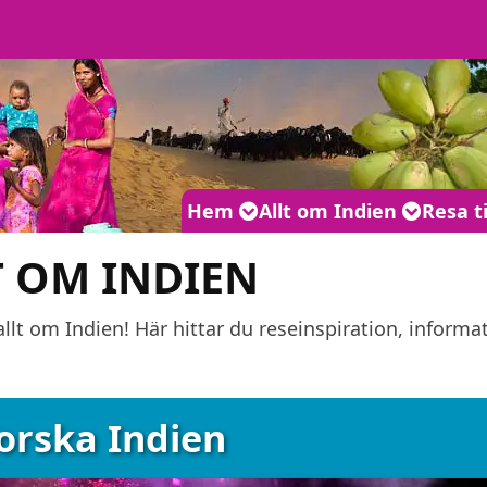
Huvudmeny
Hem
Allt om Indien
Resa t
T OM INDIEN
allt om Indien! Här hittar du reseinspiration, informa
orska Indien