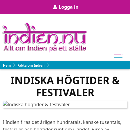
Hoppa
User
Logga in
till
account
huvudinnehåll
menu
Hem
Fakta om Indien
INDISKA HÖGTIDER &
FESTIVALER
I Indien firas det årligen hundratals, kanske tusentals,
festivaler och högtider runt om i landet. Vissa av