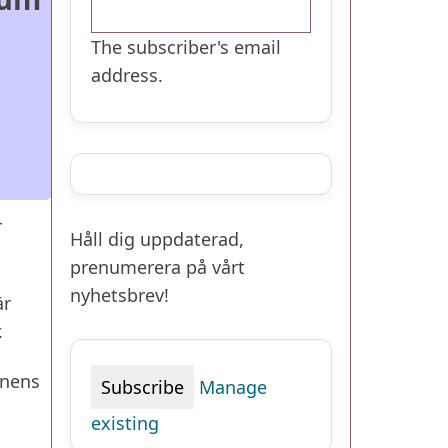
The subscriber's email
address.
r
Håll dig uppdaterad,
prenumerera på vårt
nyhetsbrev!
är
.
ånens
Manage
existing