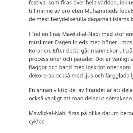
festival som firas över hela världen, inklu
till minne av profeten Muhammeds födel
de mest betydelsefulla dagarna i islams k
I Indien firas Mawlid-al-Nabi med stor e
muslimer. Dagen inleds med böner i mos
Koranen. Efter detta går människor ut på 
processioner och parader. Det är vanligt
flaggor och band med inskriptioner so
dekoreras också med ljus och färgglada lj
En annan viktig del av firandet är att del
också vanligt att man delar ut sötsaker 
Mawlid-al-Nabi firas på olika datum be
cykler.