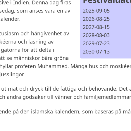
sive i Indien. Denna dag firas
sedag, som anses vara en av
2025-09-05
alender.
2026-08-25
2027-08-15
ntusiasm och hängivenhet av
2028-08-03
kéerna och läsning av
2029-07-23
gatorna för att delta i
2030-07-13
 att se människor bära gröna
m hyllar profeten Muhammed. Många hus och moskée
usslingor.
a ut mat och dryck till de fattiga och behövande. Det 
och andra godsaker till vänner och familjemedlemmar
roende på den islamska kalendern, som baseras på m