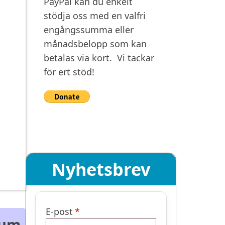
PayPal kan du enkelt
stödja oss med en valfri
engångssumma eller
månadsbelopp som kan
betalas via kort. Vi tackar
för ert stöd!
Nyhetsbrev
E-post
tum