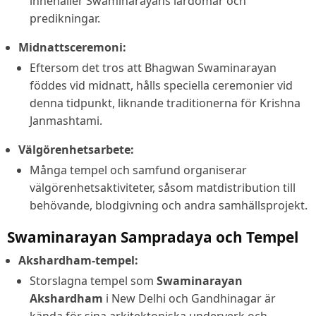
innehåller Swaminarayans lärdomar och
predikningar.
Midnattsceremoni:
Eftersom det tros att Bhagwan Swaminarayan
föddes vid midnatt, hålls speciella ceremonier vid
denna tidpunkt, liknande traditionerna för Krishna
Janmashtami.
Välgörenhetsarbete:
Många tempel och samfund organiserar
välgörenhetsaktiviteter, såsom matdistribution till
behövande, blodgivning och andra samhällsprojekt.
Swaminarayan Sampradaya och Tempel
Akshardham-tempel:
Storslagna tempel som
Swaminarayan
Akshardham
i New Delhi och Gandhinagar är
kända för sina arkitektoniska underverk och